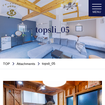
topsli_05
topsli_05
TOP
Attachments