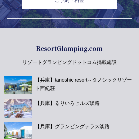
ご予約・料金
ResortGlamping.com
リゾートグランピングドットコム掲載施設
【兵庫】tanoshic resort～タノシックリゾー
ト西紀荘
【兵庫】るりいろヒルズ淡路
【兵庫】グランピングテラス淡路