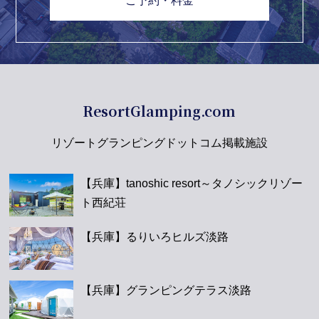
ご予約・料金
ResortGlamping.com
リゾートグランピングドットコム掲載施設
【兵庫】tanoshic resort～タノシックリゾー
ト西紀荘
【兵庫】るりいろヒルズ淡路
【兵庫】グランピングテラス淡路