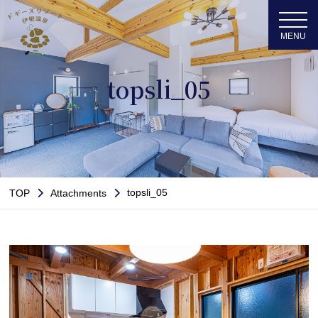
topsli_05
topsli_05
TOP
Attachments