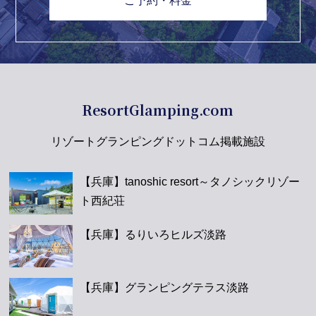
ご予約・料金
ResortGlamping.com
リゾートグランピングドットコム掲載施設
【兵庫】tanoshic resort～タノシックリゾー
ト西紀荘
【兵庫】るりいろヒルズ淡路
【兵庫】グランピングテラス淡路