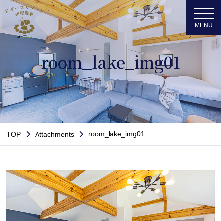
room_lake_img01
room_lake_img01
TOP
Attachments