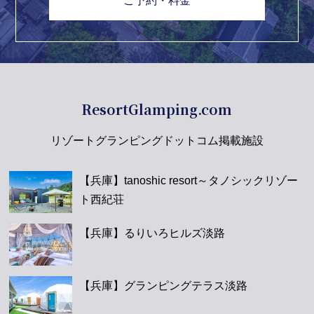
ご予約・料金
ResortGlamping.com
リゾートグランピングドットコム掲載施設
【兵庫】tanoshic resort～タノシックリゾー
ト西紀荘
【兵庫】るりいろヒルズ淡路
【兵庫】グランピングテラス淡路