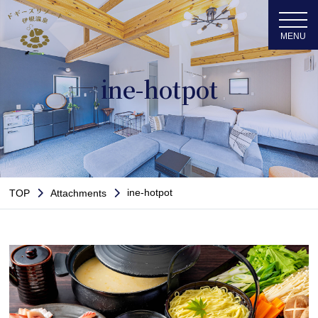
ine-hotpot
ine-hotpot
TOP
Attachments