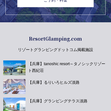
ご予約・料金
ResortGlamping.com
リゾートグランピングドットコム掲載施設
【兵庫】tanoshic resort～タノシックリゾー
ト西紀荘
【兵庫】るりいろヒルズ淡路
【兵庫】グランピングテラス淡路