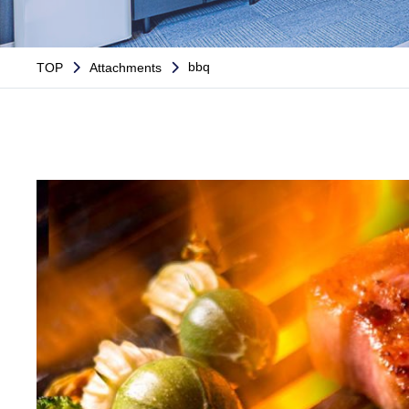
bbq
TOP
Attachments